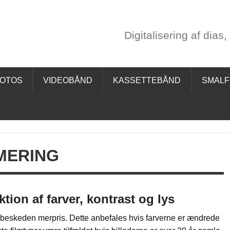
rd Scanservice
Digitalisering af dias
egativer, videobånd mv.
FOTOS
VIDEOBÅND
KASSETTEBÅND
SMALF
MERING
on af farver, kontrast og lys
eskeden merpris. Dette anbefales hvis farverne er ændrede