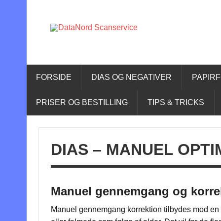
Skip
to
content
DataNo
DataNord Scanservice – digitalisering af dias, n
FORSIDE
DIAS OG NEGATIVER
PAPIR
PRISER OG BESTILLING
TIPS & TRICKS
DIAS – MANUEL OPTI
Manuel gennemgang og korrekti
Manuel gennemgang korrektion tilbydes mod en b