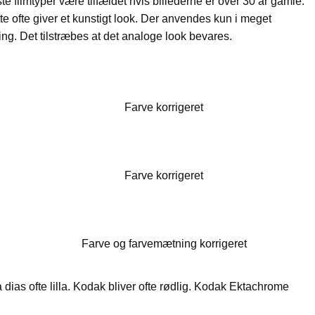
este filmtyper være tilfældet hvis billederne er over 30 år gamle.
te ofte giver et kunstigt look. Der anvendes kun i meget
g. Det tilstræbes at det analoge look bevares.
Farve korrigeret
Farve korrigeret
Farve og farvemætning korrigeret
 dias ofte lilla. Kodak bliver ofte rødlig. Kodak Ektachrome