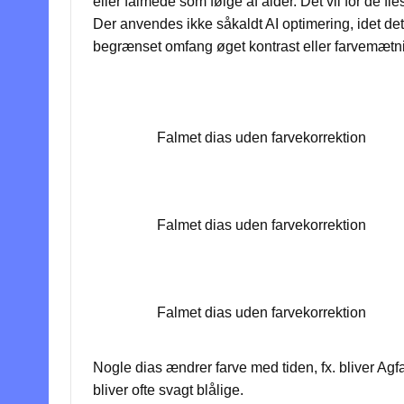
eller falmede som følge af alder. Det vil for de fl
Der anvendes ikke såkaldt AI optimering, idet det
begrænset omfang øget kontrast eller farvemætnin
Falmet dias uden farvekorrektion
Falmet dias uden farvekorrektion
Falmet dias uden farvekorrektion
Nogle dias ændrer farve med tiden, fx. bliver Agfa
bliver ofte svagt blålige.