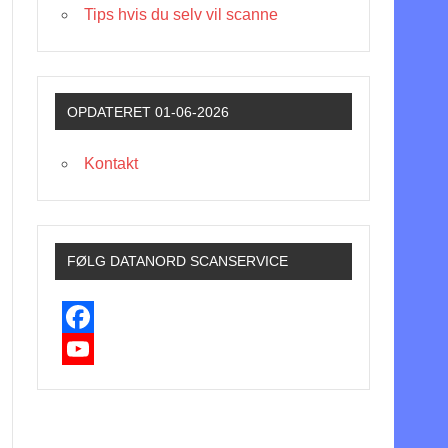
Tips hvis du selv vil scanne
OPDATERET 01-06-2026
Kontakt
FØLG DATANORD SCANSERVICE
F
a
Y
c
o
e
u