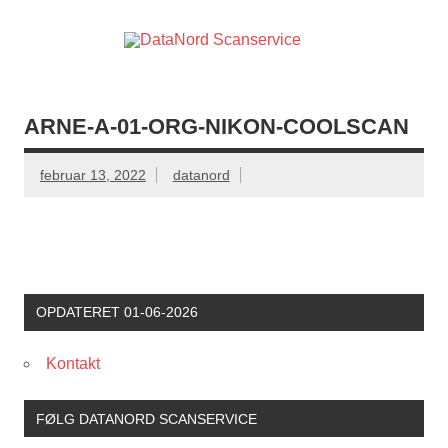
Skip
to
content
DataN
DataNord Scanservice – digitalisering af dias, negativer,
Scanser
videobånd mv.
ARNE-A-01-ORG-NIKON-COOLSCAN
februar 13, 2022
datanord
OPDATERET 01-06-2026
Kontakt
FØLG DATANORD SCANSERVICE