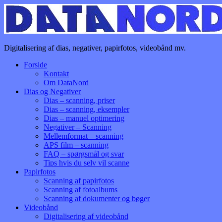
Skip
to
content
DataNord Scanservice
DataNord Scanservice – digitalisering af dias, negativer, videobånd
Digitalisering af dias, negativer, papirfotos, videobånd mv.
mv.
Forside
Kontakt
Om DataNord
Dias og Negativer
Dias – scanning, priser
Dias – scanning, eksempler
Dias – manuel optimering
Negativer – Scanning
Mellemformat – scanning
APS film – scanning
FAQ – spørgsmål og svar
Tips hvis du selv vil scanne
Papirfotos
Scanning af papirfotos
Scanning af fotoalbums
Scanning af dokumenter og bøger
Videobånd
Digitalisering af videobånd