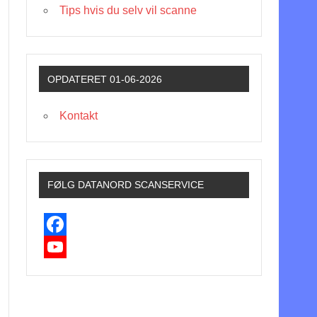
Tips hvis du selv vil scanne
OPDATERET 01-06-2026
Kontakt
FØLG DATANORD SCANSERVICE
F
a
Y
c
o
e
u