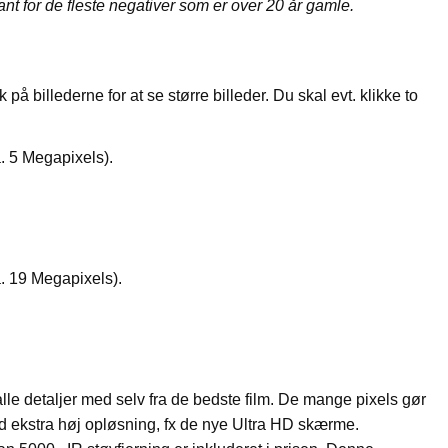
ant for de fleste negativer som er over 20 år gamle.
å billederne for at se større billeder. Du skal evt. klikke to
a. 5 Megapixels).
a. 19 Megapixels).
lle detaljer med selv fra de bedste film. De mange pixels gør
d ekstra høj opløsning, fx de nye Ultra HD skærme.