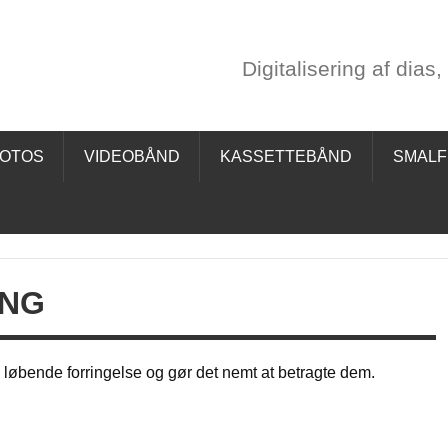
rd Scanservice
Digitalisering af dias
egativer, videobånd mv.
FOTOS
VIDEOBÅND
KASSETTEBÅND
SMALF
ING
 løbende forringelse og gør det nemt at betragte dem.