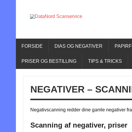
Skip
to
content
DataNo
DataNord Scanservice – digitalisering af dias, n
FORSIDE
DIAS OG NEGATIVER
PAPIR
PRISER OG BESTILLING
TIPS & TRICKS
NEGATIVER – SCANN
Negativscanning redder dine gamle negativer fra
Scanning af negativer, priser